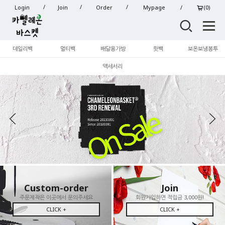
Login
Join
Order
Mypage
(
0
)
데일리백
멀티백
배달용가방
핫백
보온보냉봉투
액세서리
Custom-order
Join
주문제작은 이곳에서 문의주세요
회원가입하면 적립금 3,000원!
CLICK +
CLICK +