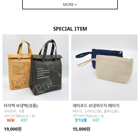
MORE +
SPECIAL ITEM
타이벡 보냉백(정품)
제이포드 보냉파우치 베이지
크라프트, 차콜
베이지, 그레이(단종), 블루(단종)
25*12*28(h)cm / 8L
27*10*17(h)cm / 3L
19,000원
15,000원