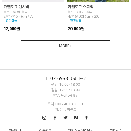
카멜로그 런치백
카멜로그 쇼퍼백
블랙, 그레이, 블루
블랙, 그레이, 블루
27*17*15(h)cm / 7L
48*16*30(h)cm / 20L
12,000원
20,000원
MORE +
T. 02-6953-0561~2
평일: 10:00~18:00
점심: 12:00~13:00
휴무: 토,일,공휴일
우리 1005-403-408331
예금주 : 박숙희
이용안내
이용약관
개인정보처리방침
고객센터