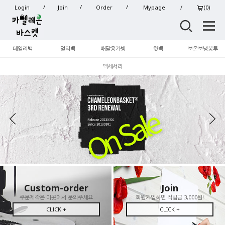
Login
Join
Order
Mypage
(
0
)
데일리백
멀티백
배달용가방
핫백
보온보냉봉투
액세서리
Custom-order
Join
주문제작은 이곳에서 문의주세요
회원가입하면 적립금 3,000원!
CLICK +
CLICK +