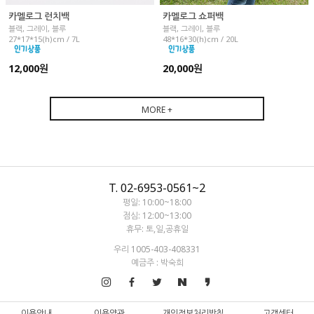
카멜로그 런치백
카멜로그 쇼퍼백
블랙, 그레이, 블루
블랙, 그레이, 블루
27*17*15(h)cm / 7L
48*16*30(h)cm / 20L
12,000원
20,000원
MORE +
T. 02-6953-0561~2
평일: 10:00~18:00
점심: 12:00~13:00
휴무: 토,일,공휴일
우리 1005-403-408331
예금주 : 박숙희
이용안내
이용약관
개인정보처리방침
고객센터