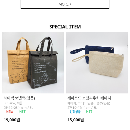
MORE +
SPECIAL ITEM
타이벡 보냉백(정품)
제이포드 보냉파우치 베이지
크라프트, 차콜
베이지, 그레이(단종), 블루(단종)
25*12*28(h)cm / 8L
27*10*17(h)cm / 3L
19,000원
15,000원