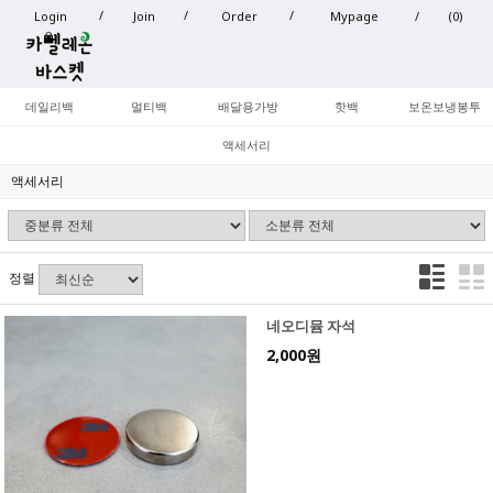
Login
Join
Order
Mypage
(
0
)
데일리백
멀티백
배달용가방
핫백
보온보냉봉투
액세서리
액세서리
정렬
네오디뮴 자석
2,000원