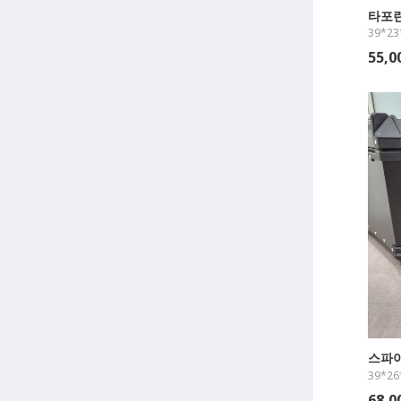
타포린
39*23
55,
스파
39*26
68,