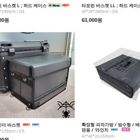
 바스켓 L ; 하드 케이스
타포린 바스켓 LL ; 하드 케
*24(h)cm / 20L
40*28*28(h)cm / 30L
000원
63,000원
확장형 피자가방 / 방수형 / 배달
이더 바스켓
판용 / 15인치
*27(h)cm / 27L
42*42*20-25(h)cm
000원