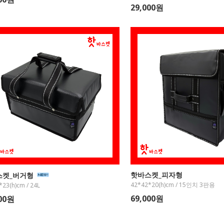
29,000원
핫바스켓_피자형
스켓_버거형
42*42*20(h)cm / 15인치 3판용
*23(h)cm / 24L
69,000원
000원