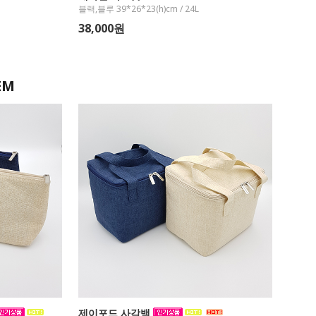
블랙,블루 39*26*23(h)cm / 24L
38,000원
EM
제이포드 사각백