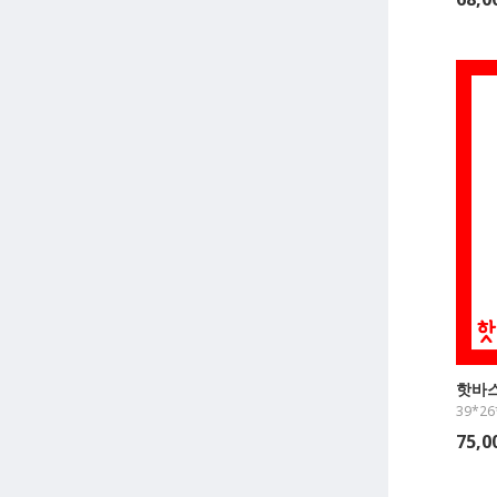
핫바
39*26
75,