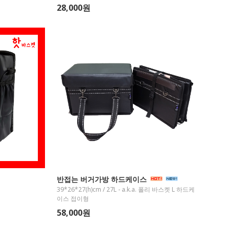
28,000원
반접는 버거가방 하드케이스
39*26*27(h)cm / 27L - a.k.a. 폴리 바스켓 L 하드케
이스 접이형
58,000원