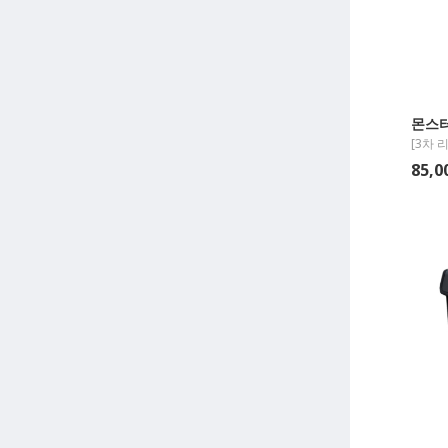
몬스
[3차 리
85,