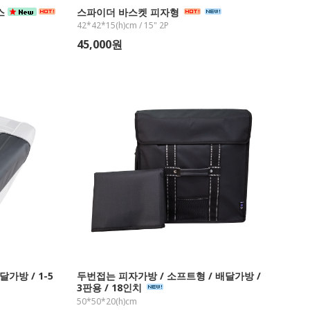
이스
스파이더 바스켓 피자형
42*42*15(h)cm / 15" 2P
45,000원
가방 / 1-5
두번접는 피자가방 / 소프트형 / 배달가방 /
3판용 / 18인치
50*50*20(h)cm