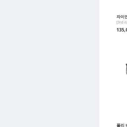
자이
[3rd 
135
폴리 