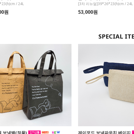
*23(h)cm / 24L
[3차 리뉴얼]39*26*23(h)cm / 24L
000원
53,000원
SPECIAL IT
 보냉백(정품)
제이포드 보냉파우치 베이지