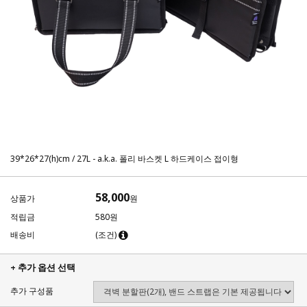
39*26*27(h)cm / 27L - a.k.a. 폴리 바스켓 L 하드케이스 접이형
58,000
상품가
원
적립금
580원
배송비
(조건)
+ 추가 옵션 선택
추가 구성품