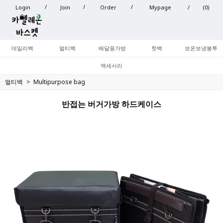
Login
Join
Order
Mypage
(
0
)
데일리백
멀티백
배달용가방
핫백
보온보냉봉투
액세서리
멀티백
Multipurpose bag
반접는 버거가방 하드케이스