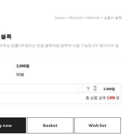
Home
>
액세서리
>
액세서리
> 컵홀더 블록
 블록
무독성 컵홀더!! 원하는 만큼 블록처럼 맞추어 사용 가능한 2구 원사이즈 컵
3,000
원
30원
3,000
원
총 상품 금액
3,000
원
y now
Basket
Wish list