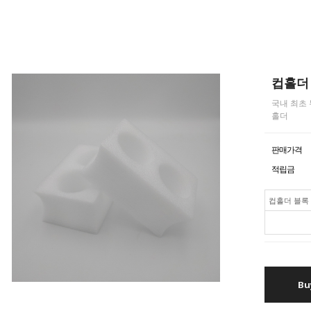
컵홀더
국내 최초 
홀더
판매가격
적립금
컵홀더 블록
Bu